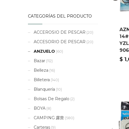
CATEGORÍAS DEL PRODUCTO
AZ
ACCEROSIO DE PESCAR
(20)
14#
ACCESORIO DE PESCAR
(20)
YZL
906
ANZUELO
(60)
$
1
Bazar
(112)
Belleza
(16)
Billetera
(140)
Blanquería
(10)
Bolsas De Regalo
(2)
BOYA
(8)
CAMPING 露营
(580)
Carteras
(9)