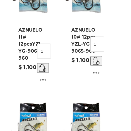
AZNUELO
AZNUELO
11#
10# 12pcs
LO
AZNUELO
12pcsYZL-
YZL-YG-
10#
AZNUELO
YG-9066-
9065-960
12pcs
11#
960
YZL-
12pcsYZL-
$
1,100.00
YG-
YG-
$
1,100.00
9065-
9066-
960
960
ad
cantidad
cantidad