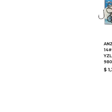
AN
14#
YZL
980
$
1