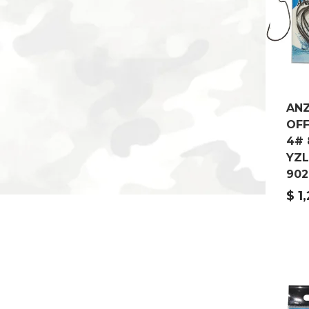
AN
OF
4# 
YZL
902
$
1