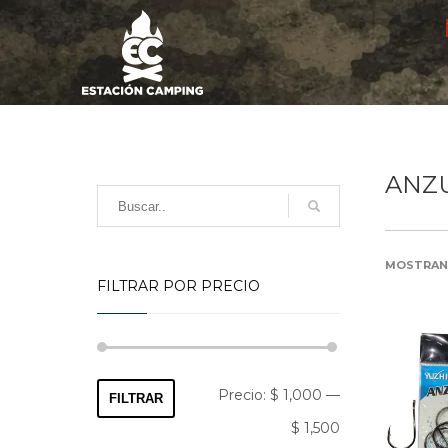
ANZ
MOSTRAND
FILTRAR POR PRECIO
Precio
Precio
Precio:
$ 1,000
—
FILTRAR
mínimo
máximo
$ 1,500