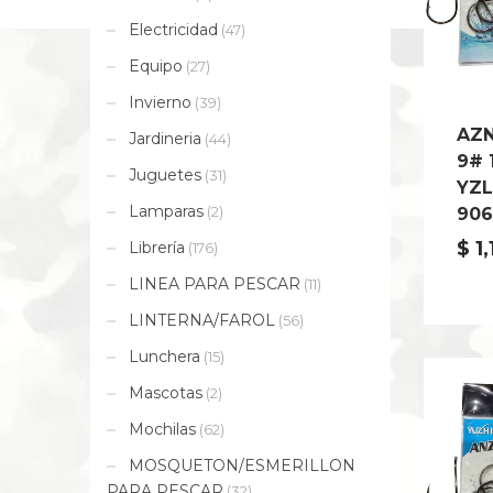
Electricidad
(47)
Equipo
(27)
Invierno
(39)
AZ
Jardineria
(44)
9# 
Juguetes
(31)
YZL
Lamparas
(2)
906
$
1,
Librería
(176)
LINEA PARA PESCAR
(11)
LINTERNA/FAROL
(56)
Lunchera
(15)
Mascotas
(2)
Mochilas
(62)
MOSQUETON/ESMERILLON
PARA PESCAR
(32)