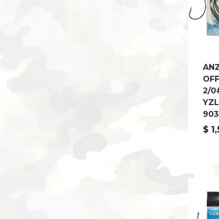
AN
OF
2/0
YZL
903
$
1,