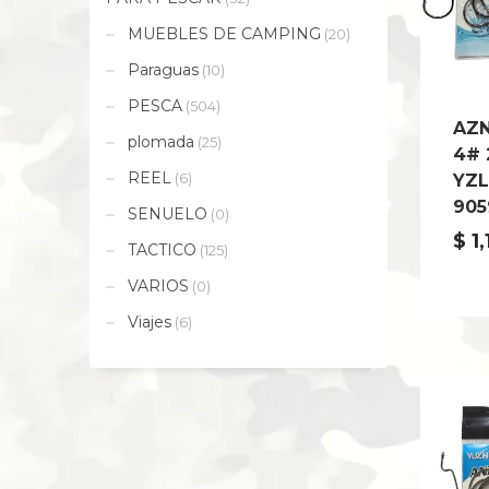
MUEBLES DE CAMPING
(20)
Paraguas
(10)
PESCA
(504)
AZ
plomada
(25)
4# 
REEL
(6)
YZL
905
SENUELO
(0)
$
1,
TACTICO
(125)
VARIOS
(0)
Viajes
(6)