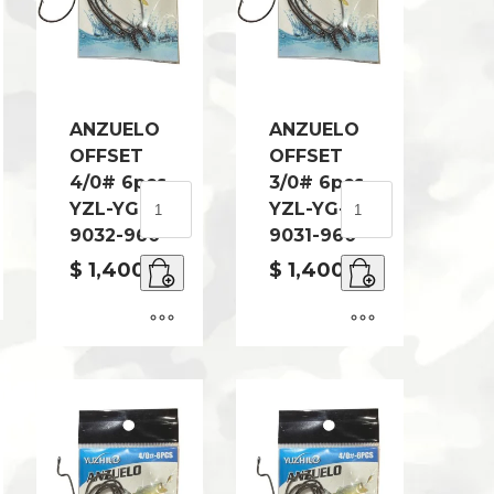
ANZUELO
ANZUELO
OFFSET
OFFSET
LO
4/0# 6pcs
3/0# 6pcs
ANZUELO
ANZUELO
YZL-YG-
YZL-YG-
OFFSET
OFFSET
9032-960
9031-960
4/0#
3/0#
6pcs
6pcs
$
1,400.00
$
1,400.00
YZL-
YZL-
YG-
YG-
ad
9032-
9031-
960
960
cantidad
cantidad