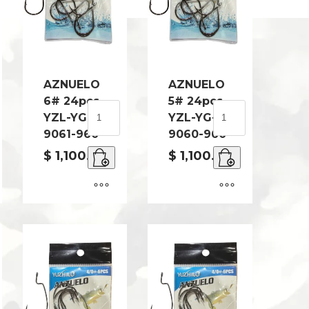
AZNUELO
AZNUELO
6# 24pcs
5# 24pcs
LO
AZNUELO
AZNUELO
YZL-YG-
YZL-YG-
6#
5#
9061-960
9060-960
24pcs
24pcs
YZL-
YZL-
$
1,100.00
$
1,100.00
YG-
YG-
9061-
9060-
960
960
ad
cantidad
cantidad