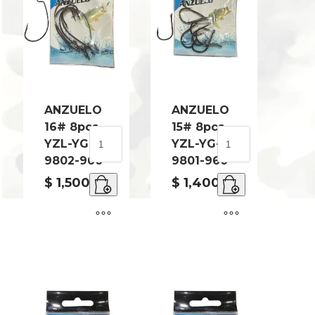
ANZUELO
ANZUELO
16# 8pcs
15# 8pcs
ANZUELO
ANZUELO
YZL-YG-
YZL-YG-
16#
15#
LO
9802-960
9801-960
8pcs
8pcs
T
YZL-
YZL-
$
1,500.00
$
1,400.00
YG-
YG-
9802-
9801-
960
960
cantidad
cantidad
ad