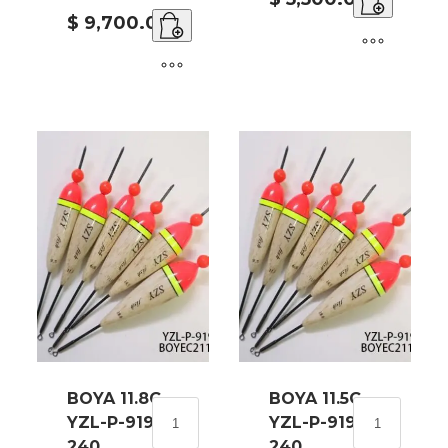
9198-
64CM
$
9,700.00
240
YZL-
cantidad
GYQ-
9024-
60-
72
cantidad
BOYA 11.8G
BOYA 11.5G
BOYA
BOYA
YZL-P-9196-
YZL-P-9195-
11.8G
11.5G
240
240