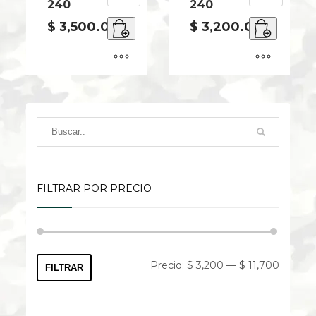
240
240
YZL-
YZL-
P-
P-
$
3,500.00
$
3,200.00
9194-
9193-
240
240
cantidad
cantidad
FILTRAR POR PRECIO
Precio
Precio
Precio:
$ 3,200
—
$ 11,700
FILTRAR
mínimo
máximo