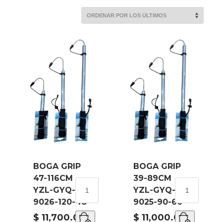
POR
LOS
ÚLTIMOS
BOGA GRIP
BOGA GRIP
47-116CM
39-89CM
BOGA
BOGA
YZL-GYQ-
YZL-GYQ-
GRIP
GRIP
9026-120-48
9025-90-60
47-
39-
116CM
89CM
$
11,700.00
$
11,000.00