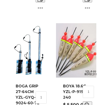
YZL-
YZL-
GYQ-
GYQ-
9026-
9025-
120-
90-
48
60
cantidad
cantidad
BOGA GRIP
BOYA 18.6G
BOYA
27-64CM
YZL-P-9198-
18.6G
BOGA
YZL-GYQ-
240
YZL-
GRIP
9024-60-72
P-
27-
$
5,500.00