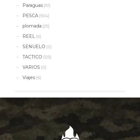
Paraguas
(10)
PESCA
(504)
plomada
(25)
REEL
(6)
SENUELO
(0)
TACTICO
(125)
VARIOS
(0)
Viajes
(6)