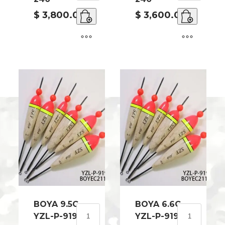
YZL-
YZL-
P-
P-
$
3,800.00
$
3,600.00
9196-
9195-
240
240
cantidad
cantidad
BOYA 9.5G
BOYA 6.6G
BOYA
BOYA
YZL-P-9194-
YZL-P-9193-
9.5G
6.6G