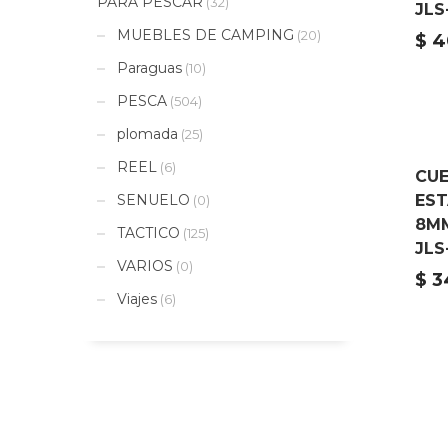
PARA PESCAR
(32)
JLS
MUEBLES DE CAMPING
(20)
$
4
Paraguas
(10)
PESCA
(504)
plomada
(25)
REEL
(6)
CU
EST
SENUELO
(0)
8M
TACTICO
(125)
JLS
VARIOS
(0)
$
3
Viajes
(6)