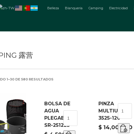
Belleza
Blanquería
Camping
Electricidad
PING 露营
ORDENADO
O 1–30 DE 580 RESULTADOS
POR
LOS
ÚLTIMOS
BOLSA DE
PINZA
PINZA
AGUA
MULTIUSO
MULTI
BOLSA
PLEGABLE
3525-120
3525-
DE
SR-251223
120
AGUA
$
14,000.00
cantid
PLEGABLE