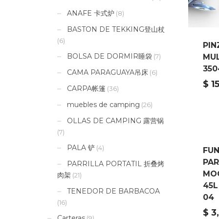
ANAFE 卡式炉
(8)
BASTON DE TEKKING登山杖
(6)
PIN
BOLSA DE DORMIR睡袋
MU
(7)
350
CAMA PARAGUAYA吊床
(6)
$
1
CARPA帐篷
(36)
muebles de camping
(26)
OLLAS DE CAMPING 露营锅
(7)
PALA 铲
(4)
FU
PA
PARRILLA PORTATIL 折叠烤
MO
肉架
(21)
45L
TENEDOR DE BARBACOA
04
(16)
$
3
Carteras
(9)