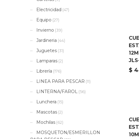
Electricidad
(47)
Equipo
(27)
Invierno
(39)
CU
Jardineria
(44)
EST
Juguetes
(31)
12
JLS
Lamparas
(2)
$
4
Librería
(176)
LINEA PARA PESCAR
(11)
LINTERNA/FAROL
(56)
Lunchera
(15)
Mascotas
(2)
CU
Mochilas
(62)
EST
MOSQUETON/ESMERILLON
10