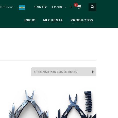
0
Jardineria
SIGN UP
LOGIN
INICIO
MI CUENTA
PRODUCTOS
USO
ad