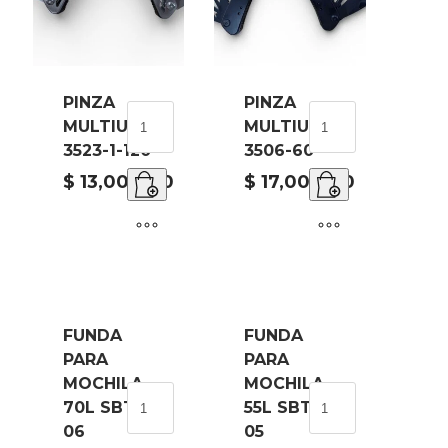
PINZA
PINZA
PINZA
PINZA
MULTIUSO
MULTIUSO
MULTIUSO
MULTIUSO
3523-1-120
3506-60
3523-
3506-
1-
60
$
13,000.00
$
17,000.00
120
cantidad
cantidad
FUNDA
FUNDA
PARA
PARA
USO
MOCHILA
MOCHILA
FUNDA
FUNDA
70L SBT-
55L SBT-
PARA
PARA
06
05
ad
MOCHILA
MOCHILA