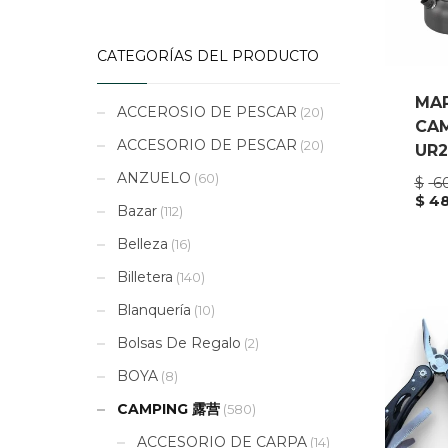
CATEGORÍAS DEL PRODUCTO
MA
ACCEROSIO DE PESCAR
(20)
CA
ACCESORIO DE PESCAR
(20)
UR2
ANZUELO
(60)
$
60
El
$
48
Bazar
(112)
pre
El
ori
pre
Belleza
(16)
era
act
$ 6
es:
Billetera
(140)
$ 4
Blanquería
(10)
Bolsas De Regalo
(2)
BOYA
(8)
CAMPING 露营
(580)
ACCESORIO DE CARPA
(14)