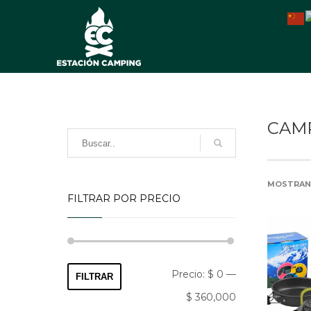
CAM
MOSTRAND
FILTRAR POR PRECIO
Precio
Precio
Precio:
$ 0
—
FILTRAR
mínimo
máximo
$ 360,000