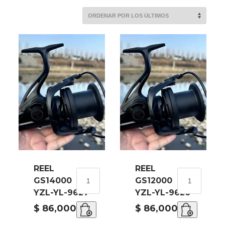
POR
LOS
ÚLTIMOS
REEL
REEL
REEL
REEL
GS14000
GS12000
GS14000
GS12000
YZL-YL-9627
YZL-YL-9626
YZL-
YZL-
YL-
YL-
$
86,000.00
$
86,000.00
9627
9626