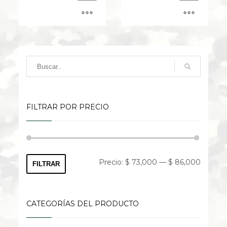
cantidad
cantidad
FILTRAR POR PRECIO
Precio
Precio
Precio:
$ 73,000
—
$ 86,000
FILTRAR
mínimo
máximo
CATEGORÍAS DEL PRODUCTO