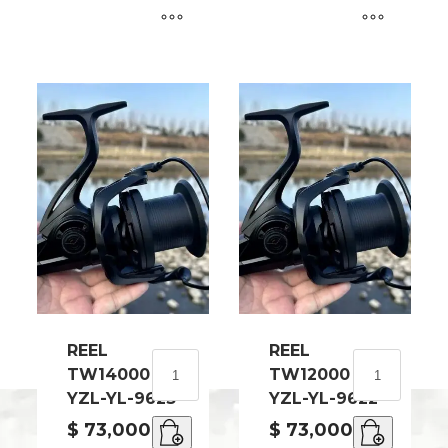
cantidad
cantidad
REEL
REEL
REEL
REEL
TW14000
TW12000
TW14000
TW12000
YZL-YL-9623
YZL-YL-9622
YZL-
YZL-
YL-
YL-
$
73,000.00
$
73,000.00
9623
9622