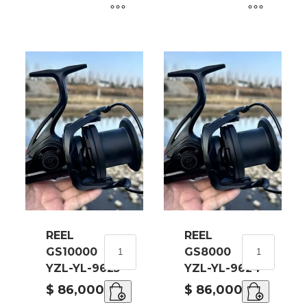
cantidad
cantidad
REEL
REEL
REEL
REEL
GS10000
GS8000
GS10000
GS8000
YZL-YL-9625
YZL-YL-9624
YZL-
YZL-
YL-
YL-
$
86,000.00
$
86,000.00
9625
9624