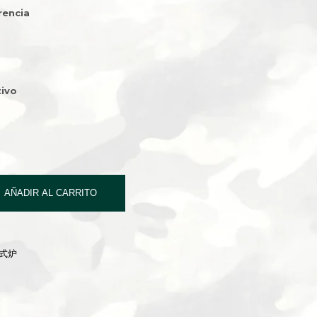
rencia
ivo
AÑADIR AL CARRITO
卡式炉