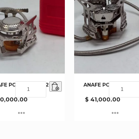
FE PORTATIL S162
ANAFE
ANAFE PORTATIL S6
ANAFE
PORTATIL
PORTATIL
S162
S6800
0,000.00
$
41,000.00
cantidad
cantidad