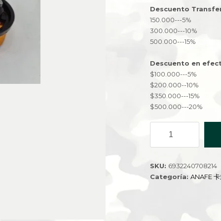
Descuento Transfe
150.000---5%
300.000---10%
500.000---15%
Descuento en efect
$100.000---5%
$200.000--10%
$350.000---15%
$500.000---20%
ADAPTADOR
PARA
ANAFE
YD-
SKU:
6932240708214
13702
Categoría:
ANAFE 
cantidad