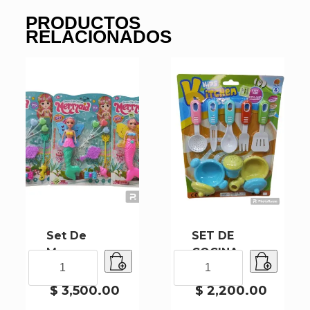
PRODUCTOS
RELACIONADOS
Set De
SET DE
Muneca
COCINA
Set
SET
Sd22629
SD9571
De
DE
Muneca
COCINA
$
3,500.00
$
2,200.00
Sd22629
SD9571