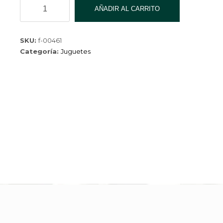
Animal
AÑADIR AL CARRITO
F-
00461
cantidad
SKU:
f-00461
Categoría:
Juguetes