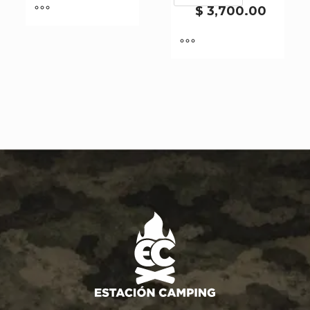
cantidad
FORMA
$
3,700.00
50x50CM
37323
cantidad