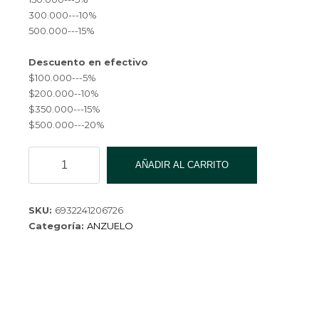
300.000---10%
500.000---15%
Descuento en efectivo
$100.000---5%
$200.000--10%
$350.000---15%
$500.000---20%
ANZUELO
AÑADIR AL CARRITO
14#
YZL-
YG-
SKU:
6932241206726
10116-
Categoría:
ANZUELO
480
cantidad