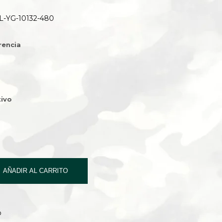
L-YG-10132-480
rencia
ivo
AÑADIR AL CARRITO
O