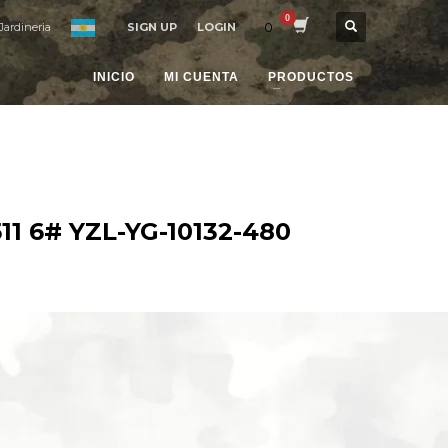
0
Jardineria
SIGN UP
LOGIN
INICIO
MI CUENTA
PRODUCTOS
1 6# YZL-YG-10132-480