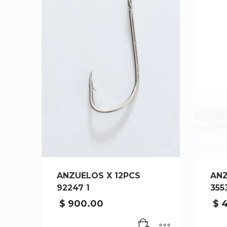
ANZUELOS X 12PCS
ANZ
92247 1
355
$
900.00
$
4