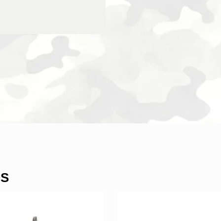
480
cantidad
OS