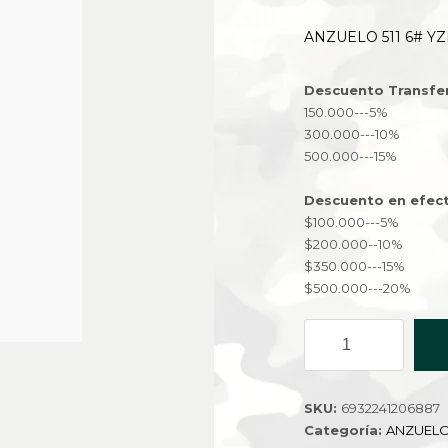
ANZUELO 511 6# YZ
Descuento Transfe
150.000---5%
300.000---10%
500.000---15%
Descuento en efect
$100.000---5%
$200.000--10%
$350.000---15%
$500.000---20%
ANZUELO
511
6#
YZL-
SKU:
6932241206887
YG-
Categoría:
ANZUEL
10132-