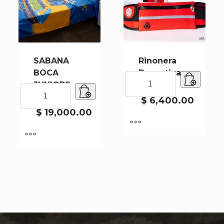
SABANA
Rinonera
BOCA
Deportiva
Rinonera
JUNIORS
River
Deportiva
SABANA
09-24
River
BOCA
$
6,400.00
cantidad
JUNIORS
$
19,000.00
09-
24
cantidad