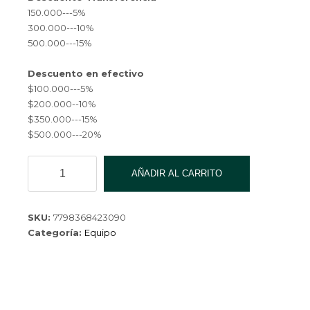
150.000---5%
300.000---10%
500.000---15%
Descuento en efectivo
$100.000---5%
$200.000--10%
$350.000---15%
$500.000---20%
AURICULAR
AÑADIR AL CARRITO
BOCA
AUC-
BJ03-
SKU:
7798368423090
400
Categoría:
Equipo
cantidad