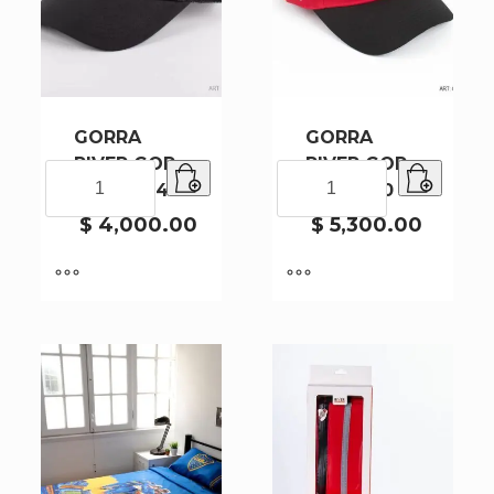
GORRA
GORRA
RIVER GOR-
RIVER GOR-
GORRA
GORRA
RP02-1-240
RP01-240
RIVER
RIVER
GOR-
GOR-
$
4,000.00
$
5,300.00
RP02-
RP01-
1-
240
240
cantidad
cantidad