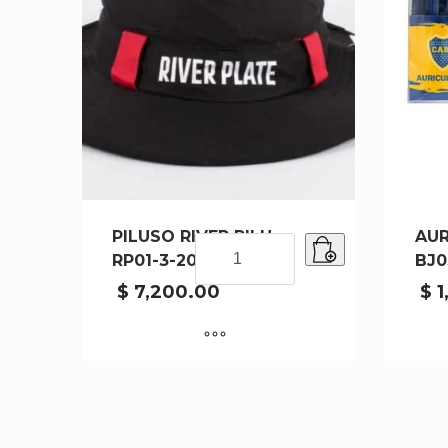
PILUSO RIVER PILU-
AUR
PILUSO
RP01-3-200
BJ0
RIVER
PILU-
$
7,200.00
$
1
RP01-
3-
200
cantidad