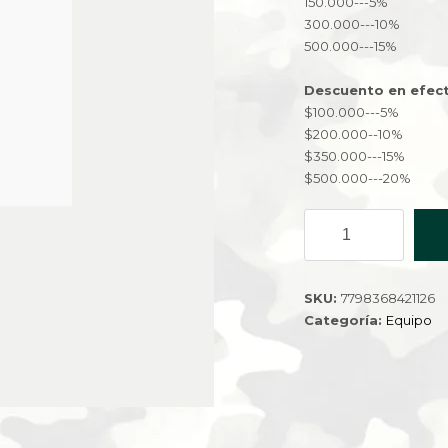
150.000---5%
300.000---10%
500.000---15%
Descuento en efect
$100.000---5%
$200.000--10%
$350.000---15%
$500.000---20%
AURICULAR
RIVER
AUC-
RP01-
SKU:
7798368421126
600
Categoría:
Equipo
cantidad