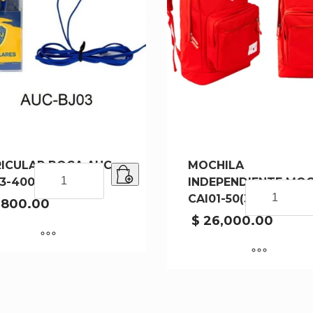
ICULAR BOCA AUC-
MOCHILA
AURICULAR
3-400
INDEPENDIENTE MOC
BOCA
MOCHILA
CAI01-50(30)
AUC-
,800.00
INDEPENDIE
BJ03-
MOC-
$
26,000.00
400
CAI01-
cantidad
50(30)
cantidad