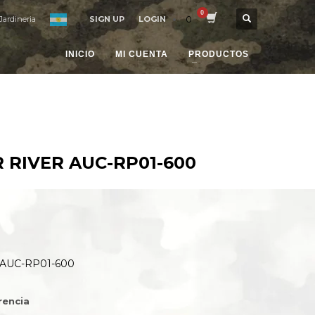
0
Jardineria
SIGN UP
LOGIN
INICIO
MI CUENTA
PRODUCTOS
 RIVER AUC-RP01-600
AUC-RP01-600
rencia