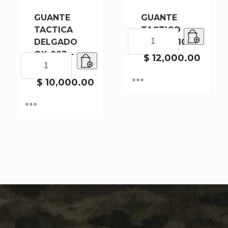
GUANTE
GUANTE
TACTICA
TACTICO
GUANTE
DELGADO
QK-009-100
TACTICO
QK-003 –
QK-
$
12,000.00
GUANTE
100
009-
TACTICA
100
DELGADO
$
10,000.00
cantidad
QK-
003
-
100
cantidad