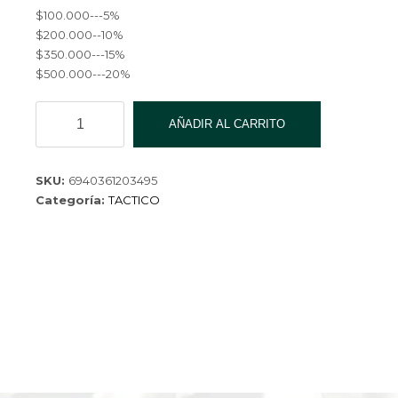
$100.000---5%
$200.000--10%
$350.000---15%
$500.000---20%
BALACLAVA
AÑADIR AL CARRITO
SP61905
cantidad
SKU:
6940361203495
Categoría:
TACTICO