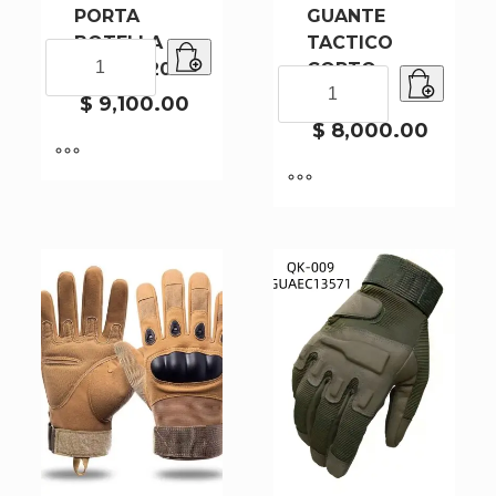
PORTA
GUANTE
BOTELLA
TACTICO
PORTA
LP-983-200
CORTO
BOTELLA
GUANTE
SP59005
LP-
$
9,100.00
TACTICO
983-
CORTO
$
8,000.00
200
SP59005
cantidad
cantidad