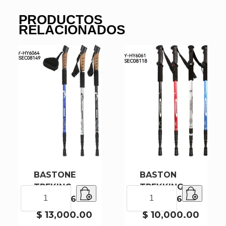
PRODUCTOS
RELACIONADOS
BASTONE
BASTON
TREKING
TREKKING
BASTONE
BASTON
HY-HY6064
HY-HY6061
TREKING
TREKKING
HY-
HY-
$
13,000.00
$
10,000.00
HY6064
HY6061