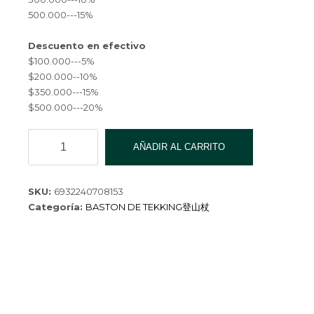
500.000---15%
Descuento en efectivo
$100.000---5%
$200.000--10%
$350.000---15%
$500.000---20%
BASTONE
AÑADIR AL CARRITO
TREKING
HY-
HY6065
SKU:
6932240708153
cantidad
Categoría:
BASTON DE TEKKING登山杖