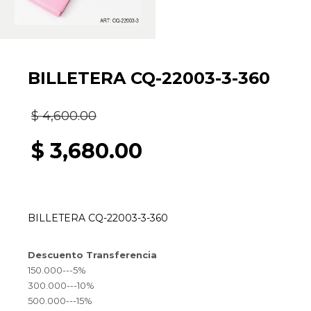
BILLETERA CQ-22003-3-360
El
$
4,600.00
precio
$
3,680.00
original
El
era:
precio
BILLETERA CQ-22003-3-360
$ 4,600.00.
actual
Descuento Transferencia
es:
150.000---5%
300.000---10%
$ 3,680.00.
500.000---15%