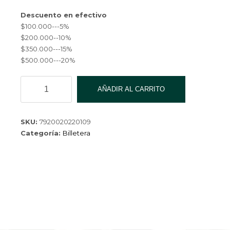
Descuento en efectivo
$100.000---5%
$200.000--10%
$350.000---15%
$500.000---20%
BILLETERA
AÑADIR AL CARRITO
CQ-
22003-
3-
SKU:
7920020220109
360
Categoría:
Billetera
cantidad