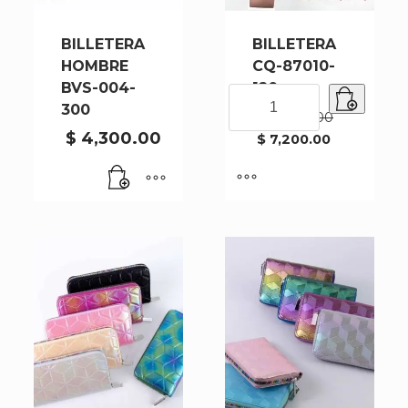
BILLETERA
BILLETERA
HOMBRE
CQ-87010-
BVS-004-
120
BILLETERA
300
CQ-
$
9,000.00
87010-
$
4,300.00
El
$
7,200.00
El
120
precio
precio
original
cantidad
actual
era:
es:
$ 9,000.00.
$ 7,200.00.