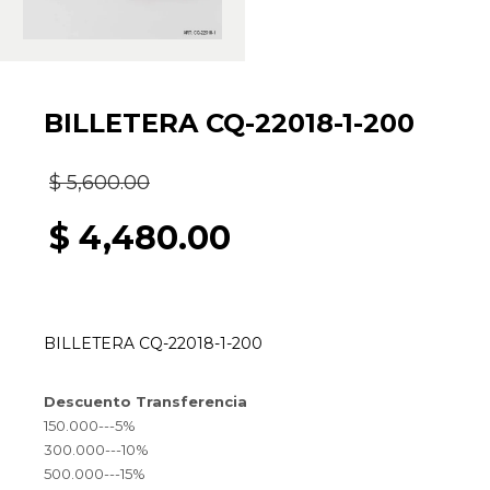
BILLETERA CQ-22018-1-200
El
$
5,600.00
precio
$
4,480.00
original
El
era:
precio
BILLETERA CQ-22018-1-200
$ 5,600.00.
actual
Descuento Transferencia
es:
150.000---5%
300.000---10%
$ 4,480.00.
500.000---15%