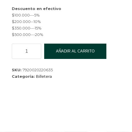
Descuento en efectivo
$100.000---5%
$200.000--10%
$350.000---15%
$500.000---20%
BILLETERA
AÑADIR AL CARRITO
CQ-
22018-
1-
SKU:
7920020220635
200
Categoría:
Billetera
cantidad