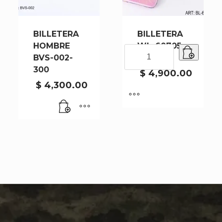
BILLETERA
BILLETERA
HOMBRE
WL-60705-
BILLETERA
BVS-002-
1-240
WL-
300
60705-
$
4,900.00
1-
$
4,300.00
240
cantidad