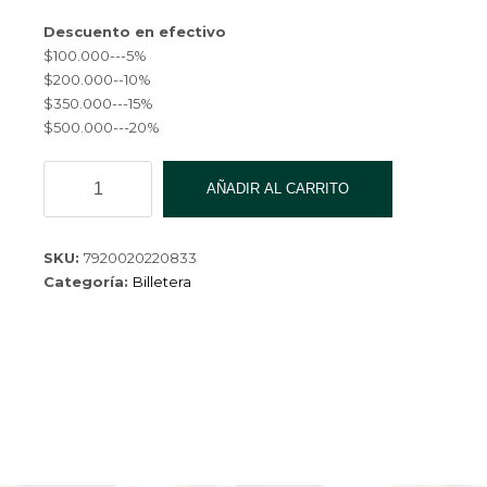
Descuento en efectivo
$100.000---5%
$200.000--10%
$350.000---15%
$500.000---20%
BILLETERA
AÑADIR AL CARRITO
CQ-
22023-
1-
SKU:
7920020220833
200
Categoría:
Billetera
cantidad