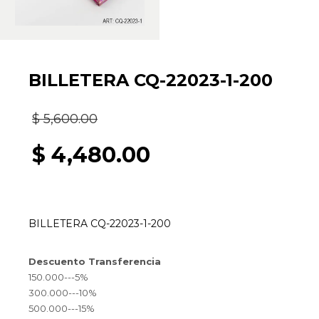
BILLETERA CQ-22023-1-200
El
$
5,600.00
precio
$
4,480.00
original
El
era:
precio
BILLETERA CQ-22023-1-200
$ 5,600.00.
actual
Descuento Transferencia
es:
150.000---5%
300.000---10%
$ 4,480.00.
500.000---15%