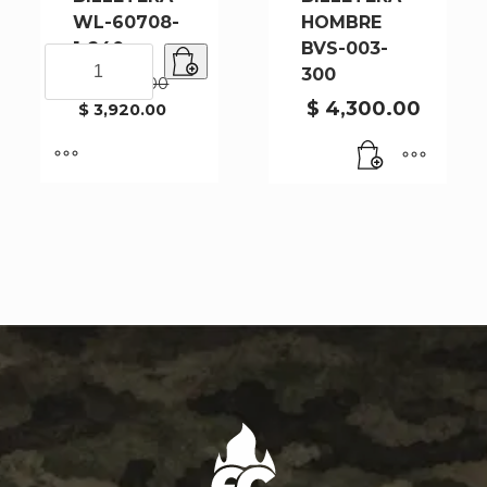
WL-60708-
HOMBRE
1-240
BVS-003-
BILLETERA
300
WL-
El
$
4,900.00
precio
60708-
$
4,300.00
$
3,920.00
original
El
1-
era:
precio
240
$ 4,900.00.
actual
cantidad
es:
$ 3,920.00.