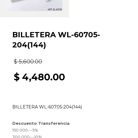
BILLETERA WL-60705-
204(144)
El
$
5,600.00
precio
$
4,480.00
original
El
era:
precio
BILLETERA WL-60705-204(144)
$ 5,600.00.
actual
Descuento Transferencia
es:
150.000---5%
300.000---10%