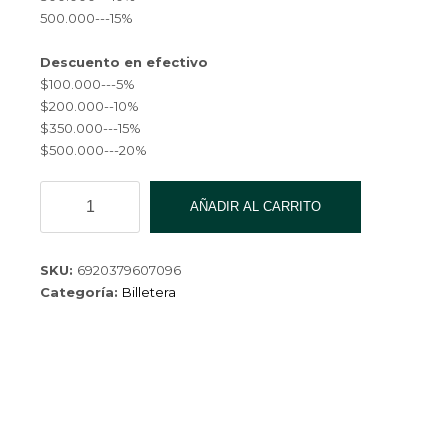
$ 4,480.00.
500.000---15%
Descuento en efectivo
$100.000---5%
$200.000--10%
$350.000---15%
$500.000---20%
BILLETERA
AÑADIR AL CARRITO
WL-
60705-
204(144)
SKU:
6920379607096
cantidad
Categoría:
Billetera