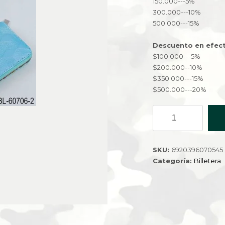
150.000---5%
300.000---10%
500.000---15%
Descuento en efect
$100.000---5%
$200.000--10%
$350.000---15%
$500.000---20%
BILLETERA
WL-
60706-
2-
SKU:
6920396070545
300
Categoría:
Billetera
cantidad