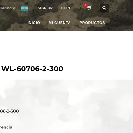
0
Jardineria
SIGN UP
LOGIN
INICIO
MI CUENTA
PRODUCTOS
 WL-60706-2-300
06-2-300
rencia