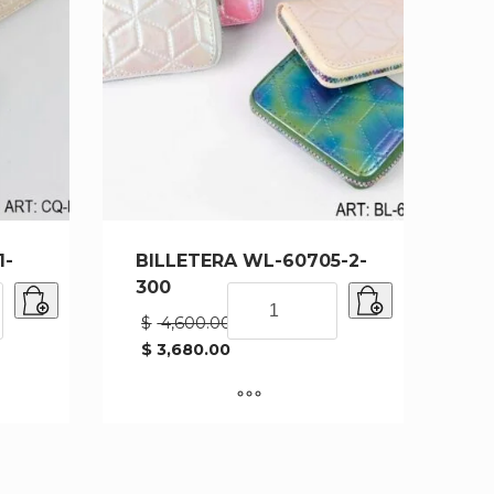
1-
BILLETERA WL-60705-2-
300
BILLETERA
WL-
El
$
4,600.00
precio
60705-
$
3,680.00
original
El
2-
era:
precio
300
00.
$ 4,600.00.
actual
cantidad
es:
$ 3,680.00.