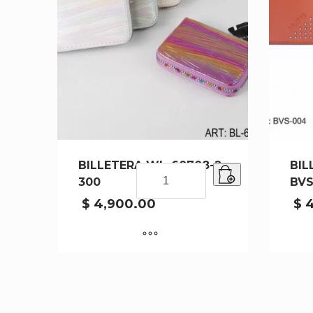
BILLETERA WL-60708-2-
BIL
BILLETERA
300
BVS
WL-
60708-
$
4,900.00
$
4
2-
300
cantidad