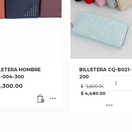
LETERA HOMBRE
BILLETERA CQ-B021-
-004-300
200
BILLETERA
CQ-
El
,300.00
$
5,600.00
precio
B021-
$
4,480.00
original
El
1-
era:
precio
200
$ 5,600.
actual
cantidad
es:
$ 4,480.00.