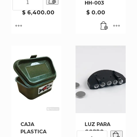
8X12CM
HH-003
GRANDE
12
$
6,400.00
$
0.00
DIVISION
8X12CM
cantidad
CAJA
LUZ PARA
PLASTICA
GORRO
LUZ