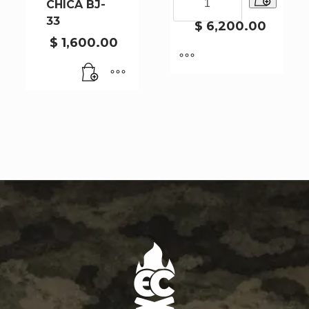
CHICA BJ-
BW-588
PARA
33
GORRO
$
6,200.00
BW-
$
1,600.00
588
cantidad