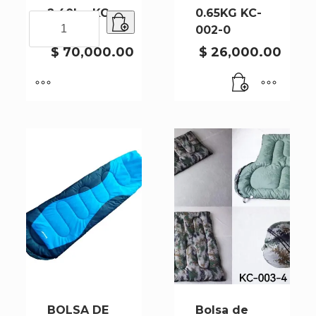
2.40kg KC-
0.65KG KC-
Bolsa
002-4
002-0
de
dormir
$
70,000.00
$
26,000.00
de
2.40kg
KC-
002-
4
cantidad
BOLSA DE
Bolsa de