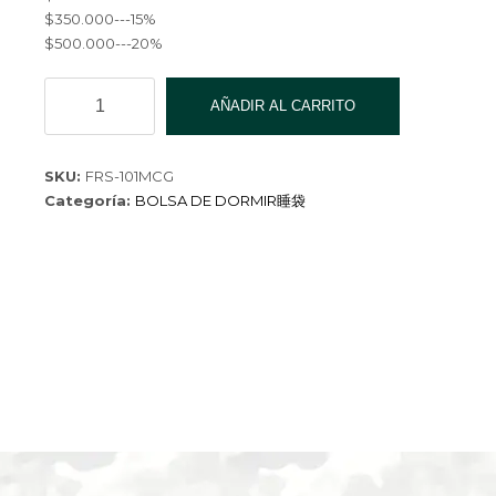
$350.000---15%
$500.000---20%
BOLSA
AÑADIR AL CARRITO
DE
DORMIR
CAMUFL
SKU:
FRS-101MCG
VERDE
Categoría:
BOLSA DE DORMIR睡袋
230x80CN
cantidad