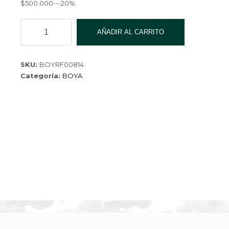
$500.000---20%
BOYA
AÑADIR AL CARRITO
CORREDIZA
XCY15-
008-
SKU:
BOYRF00814
1
Categoría:
BOYA
cantidad