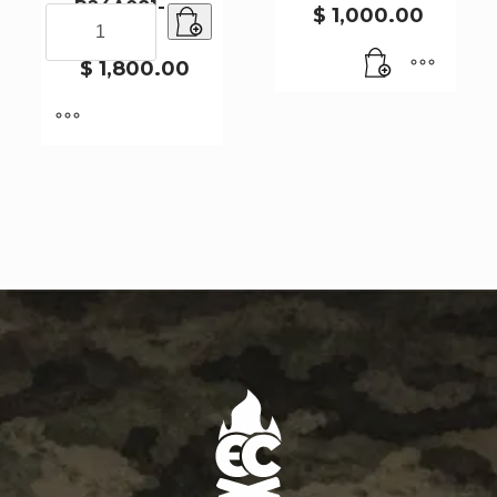
B24A081-
$
1,000.00
BOYA
15G X3U
PASANTE
B24A081-
$
1,800.00
15G
X3U
cantidad