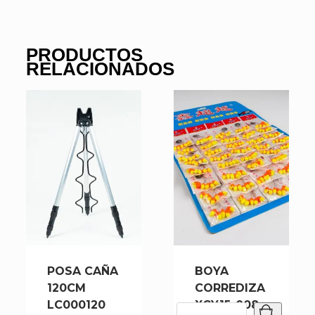
PRODUCTOS
RELACIONADOS
POSA CAÑA
BOYA
120CM
CORREDIZA
LC000120
XCY15-008-
BOYA