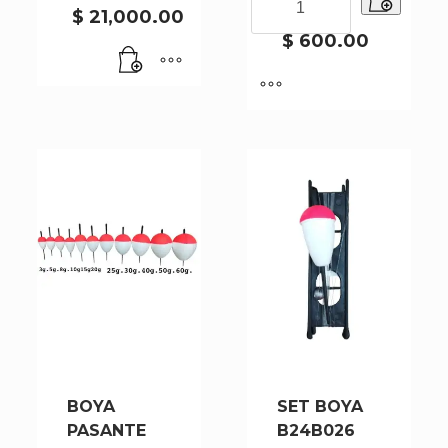
2
$
21,000.00
CORREDIZA
XCY15-
$
600.00
008-
2
cantidad
BOYA
SET BOYA
PASANTE
B24B026