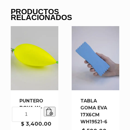
PRODUCTOS
RELACIONADOS
PUNTERO
TABLA
BOYA W-
GOMA EVA
PUNTERO
517
17X6CM
BOYA
WH19521-6
W-
$
3,400.00
517