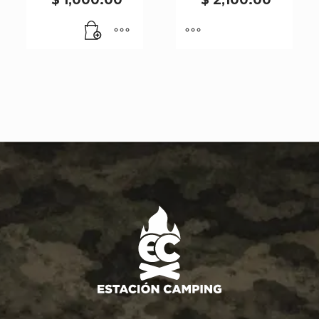
W-
529
cantidad