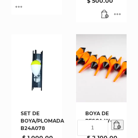
$
500.00
cantidad
SET DE
BOYA DE
BOYA/PLOMADA
PESCA W-
BOYA
B24A078
529
DE
PESCA
$
1,000.00
$
2,100.00