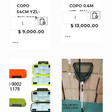
COPO
COPO 0.6M
54CM YZL-
YZL-CW-
COPO
CW-9099-
9047-40
0.6M
COPO
50
YZL-
54CM
$
13,000.00
CW-
YZL-
$
9,000.00
9047-
CW-
40
9099-
cantidad
50
cantidad