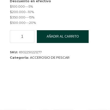
Descuento en efectivo
$100.000---5%
$200.000--10%
$350.000---15%
$500.000---20%
CAJA
AÑADIR AL CARRITO
DE
PESCA
YZL-
SKU:
6932250221277
LYH-
Categoría:
ACCEROSIO DE PESCAR
9032-
250
cantidad