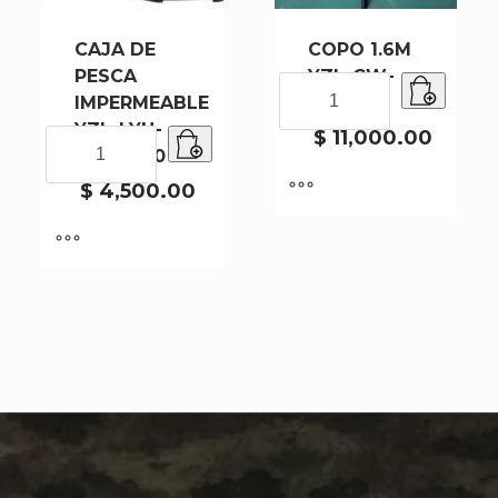
CAJA DE
COPO 1.6M
PESCA
YZL-CW-
COPO
IMPERMEABLE
9071-50
1.6M
YZL-LYH-
YZL-
$
11,000.00
CAJA
9002-300
CW-
DE
9071-
PESCA
$
4,500.00
50
IMPERMEABLE
cantidad
YZL-
LYH-
9002-
300
cantidad