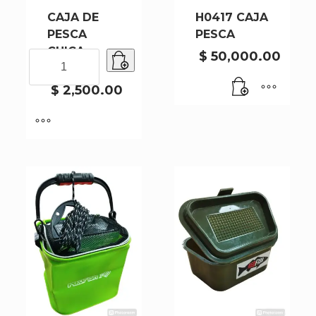
CAJA DE
H0417 CAJA
PESCA
PESCA
CHICA
$
50,000.00
CAJA
H0510B
DE
PESCA
$
2,500.00
CHICA
H0510B
cantidad