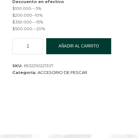
Descuento en efectivo
$100.000---5%
$200.000--10%
$350.000---15%
$500.000---20%
CAJA
AÑADIR AL CARRITO
ORGANIZAR
29*17*13CM
YZL-
SKU:
6932250221307
LYH-
Categoría:
ACCESORIO DE PESCAR
9040-
24
cantidad