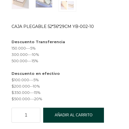
$ 21,600.00.
CAJA PLEGABLE 52*36*29CM YB-002-10
Descuento Transferencia
150.000---5%
300.000---10%
500.000---15%
Descuento en efectivo
$100.000---5%
$200.000--10%
$350.000---15%
$500.000---20%
CAJA
AÑADIR AL CARRITO
PLEGABLE
52*36*29CM