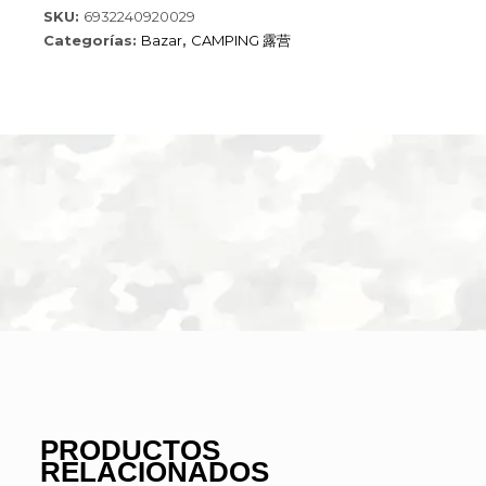
YB-
SKU:
6932240920029
002-
Categorías:
Bazar
,
CAMPING 露营
10
cantidad
PRODUCTOS
RELACIONADOS