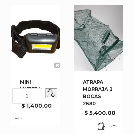
MINI
ATRAPA
LINTERA
MORRAJA 2
MINI
21476
BOCAS
LINTERA
2680
21476
$
1,400.00
cantidad
$
5,400.00