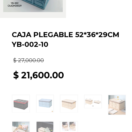
CAJA PLEGABLE 52*36*29CM
YB-002-10
El
$
27,000.00
precio
$
21,600.00
original
El
era:
precio
$ 27,000.00.
actual
es: