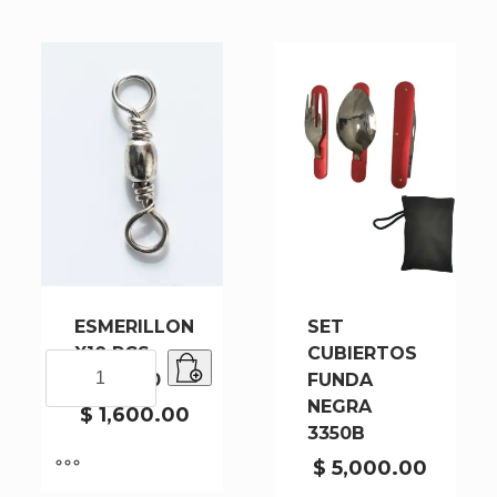
ESMERILLON
SET
X10 PCS
CUBIERTOS
ESMERILLON
1001-2-10
FUNDA
X10
NEGRA
PCS
$
1,600.00
3350B
1001-
2-
$
5,000.00
10