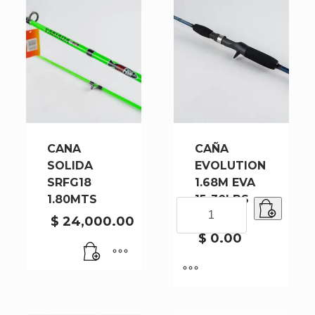
CANA
CAÑA
SOLIDA
EVOLUTION
SRFG18
1.68M EVA
1.80MTS
15-30LBS
CAÑA
B6-1E
$
24,000.00
EVOLUTION
1.68M
$
0.00
EVA
15-
30LBS
B6-
1E