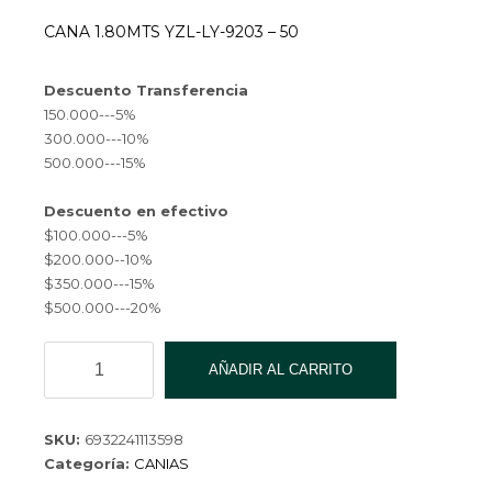
CANA 1.80MTS YZL-LY-9203 – 50
Descuento Transferencia
150.000---5%
300.000---10%
500.000---15%
Descuento en efectivo
$100.000---5%
$200.000--10%
$350.000---15%
$500.000---20%
CANA
AÑADIR AL CARRITO
SPINNING
1.80MTS
YZL-
SKU:
6932241113598
LY-
Categoría:
CANIAS
9203