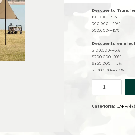
Descuento Transfe
150.000---5%
300.000---10%
500.000---15%
Descuento en efect
$100.000---5%
$200.000--10%
$350.000---15%
$500.000---20%
toldo
Tarp
Supervivencia
CH-
Categoría:
CARPA帐
019
450x450cm
CARPA
REFU