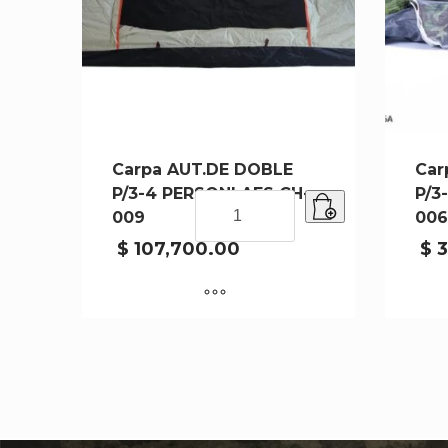
Carpa AUT.DE DOBLE
Car
P/3-4 PERSONLAES CH-
P/3
Carpa
009
00
AUT.DE
DOBLE
$
107,700.00
$
3
P/3-
4
PERSONLAES
CH-
009
cantidad