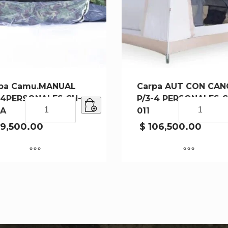
pa Camu.MANUAL
Carpa AUT CON CA
-4PERSONALES CH-
P/3-4 PERSONALES C
Carpa
Carpa
6A
011
Camu.MANUAL
AUT
P/3-
CON
9,500.00
$
106,500.00
4PERSONALES
CANOPU
CH-
P/3-
006A
4
cantidad
PERSONALES
CH-
011
cantidad