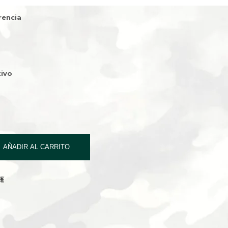
rencia
ivo
AÑADIR AL CARRITO
篷