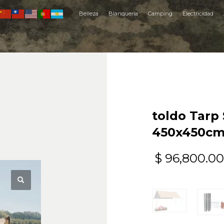
Belleza
Blanquería
Camping
Electricidad
toldo Tarp
450x450cm
$
96,800.00