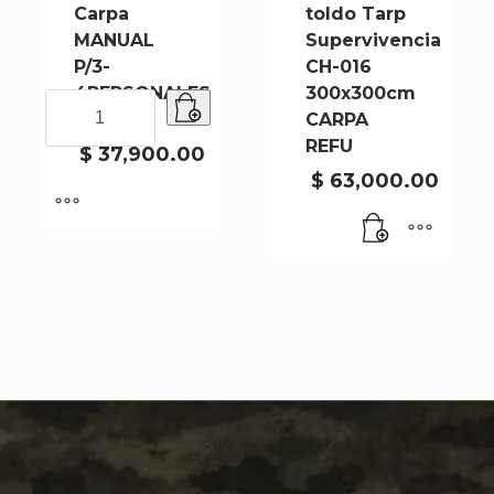
Carpa
toldo Tarp
MANUAL
Supervivencia
P/3-
CH-016
4PERSONALES
300x300cm
Carpa
Ch-005A
CARPA
MANUAL
REFU
P/3-
$
37,900.00
4PERSONALES
$
63,000.00
Ch-
005A
cantidad