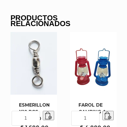
PRODUCTOS
RELACIONADOS
ESMERILLON
FAROL DE
X10 PCS
CAMPING A
ESMERILLON
FAROL
1001-2-10
PILA
X10
DE
PCS
CAMPING