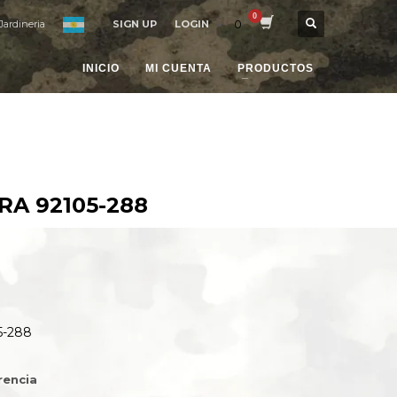
0
Jardineria
SIGN UP
LOGIN
INICIO
MI CUENTA
PRODUCTOS
A 92105-288
-288
rencia