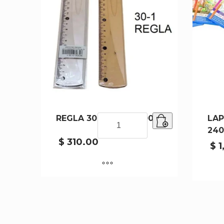
REGLA 30CM 30-1-1200
REGLA
LAP
30CM
240
30-
$
310.00
$
1
1-
1200
cantidad