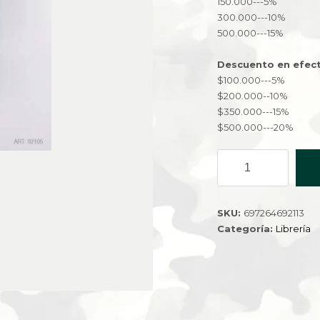
150.000---5%
300.000---10%
500.000---15%
Descuento en efect
$100.000---5%
$200.000--10%
$350.000---15%
$500.000---20%
CARTUCHERA
92105-
288
cantidad
SKU:
697264692113
Categoría:
Librería