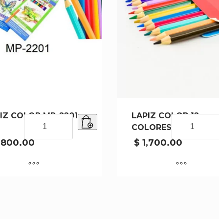
IZ COLOR MP-2201-
LAPIZ COLOR 12
LAPIZ
LAPIZ
COLORES MP1208-2
COLOR
COLOR
MP-
12
,800.00
$
1,700.00
2201-
COLORES
240
MP1208-
cantidad
240
cantidad