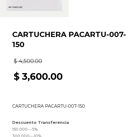
CARTUCHERA PACARTU-007-
150
El
$
4,500.00
precio
$
3,600.00
original
El
era:
precio
CARTUCHERA PACARTU-007-150
$ 4,500.00.
actual
Descuento Transferencia
es:
150.000---5%
300.000---10%