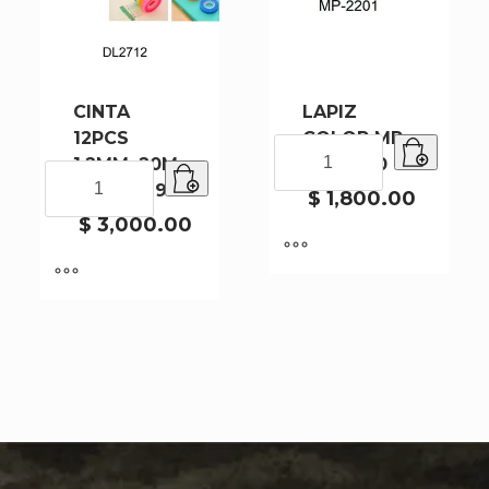
CINTA
LAPIZ
12PCS
COLOR MP-
LAPIZ
1.2MMx20M
2201-240
COLOR
CINTA
DL2712-192
MP-
12PCS
$
1,800.00
2201-
1.2MMx20M
$
3,000.00
240
DL2712-
cantidad
192
cantidad