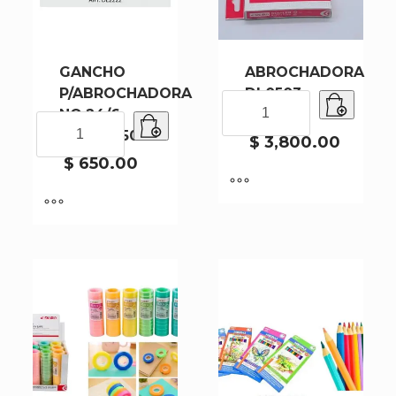
GANCHO
ABROCHADORA
P/ABROCHADORA
DL0503-
ABROCHADORA
NO.24/6
240
DL0503-
GANCHO
DL2222-500
240
P/ABROCHADORA
$
3,800.00
cantidad
NO.24/6
$
650.00
DL2222-
500
cantidad