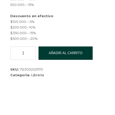
$ 3,600.00.
500.000---15%
Descuento en efectivo
$100.000---5%
$200.000--10%
$350.000---15%
$500.000---20%
CARTUCHERA
AÑADIR AL CARRITO
PACARTU-
007-
150
SKU:
7123002021170
cantidad
Categoría:
Librería