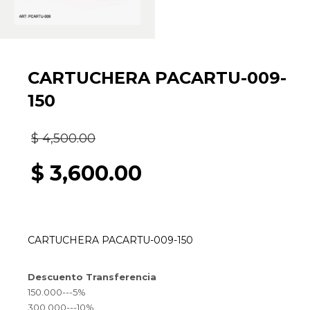
CARTUCHERA PACARTU-009-
150
El
$
4,500.00
precio
$
3,600.00
original
El
era:
precio
CARTUCHERA PACARTU-009-150
$ 4,500.00.
actual
Descuento Transferencia
es:
150.000---5%
300.000---10%