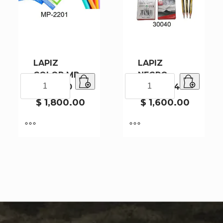
LAPIZ
LAPIZ
COLOR MP-
NEGRO
LAPIZ
LAPIZ
2201-240
30040-240
COLOR
NEGRO
MP-
30040-
$
1,800.00
$
1,600.00
2201-
240
240
cantidad
cantidad