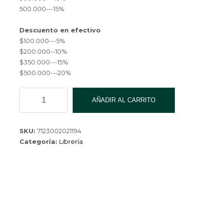
$ 3,600.00.
500.000---15%
Descuento en efectivo
$100.000---5%
$200.000--10%
$350.000---15%
$500.000---20%
CARTUCHERA
AÑADIR AL CARRITO
PACARTU-
009-
150
SKU:
7123002021194
cantidad
Categoría:
Librería