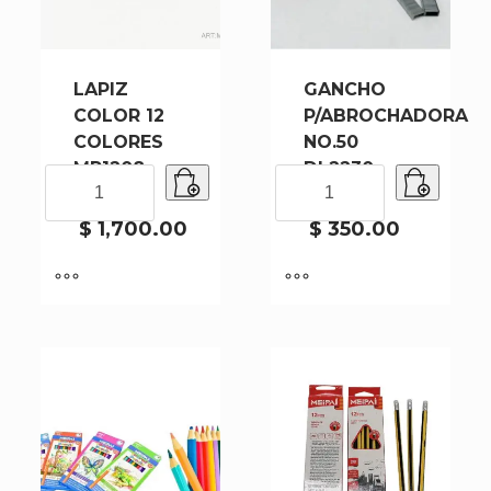
LAPIZ
GANCHO
COLOR 12
P/ABROCHADORA
COLORES
NO.50
MP1208-
DL2230-
LAPIZ
GANCHO
240
1000
COLOR
P/ABROCHADORA
12
NO.50
$
1,700.00
$
350.00
COLORES
DL2230-
MP1208-
1000
240
cantidad
cantidad