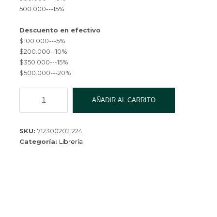
$ 3,600.00.
500.000---15%
Descuento en efectivo
$100.000---5%
$200.000--10%
$350.000---15%
$500.000---20%
CARTUCHERA
AÑADIR AL CARRITO
PACARTU-
012-
150
SKU:
7123002021224
cantidad
Categoría:
Librería