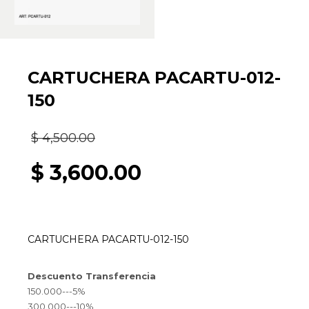
CARTUCHERA PACARTU-012-
150
El
$
4,500.00
precio
$
3,600.00
original
El
era:
precio
CARTUCHERA PACARTU-012-150
$ 4,500.00.
actual
Descuento Transferencia
es:
150.000---5%
300.000---10%