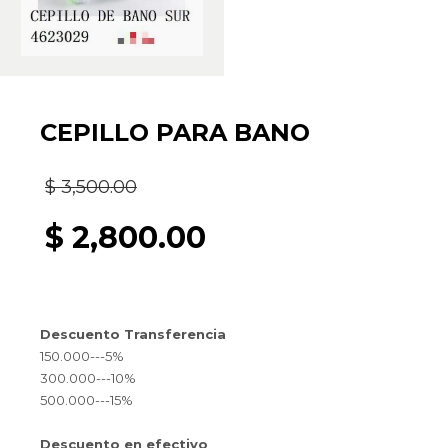
CEPILLO PARA BANO
El
$
3,500.00
precio
$
2,800.00
original
El
era:
precio
Descuento Transferencia
$ 3,500.00.
actual
150.000---5%
300.000---10%
es:
500.000---15%
$ 2,800.00.
Descuento en efectivo