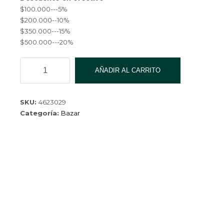
$100.000---5%
$200.000--10%
$350.000---15%
$500.000---20%
CEPILLO
AÑADIR AL CARRITO
PARA
BANO
cantidad
SKU:
4623029
Categoría:
Bazar