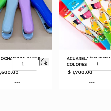
ROCHADORA DL968-
ACUARELA/TEMPERA 
ABROCHADORA
ACUARELA/T
COLORES 2512-12-14
DL968-
12
120
COLORES
,600.00
$
1,700.00
cantidad
2512-
12-
144
cantidad