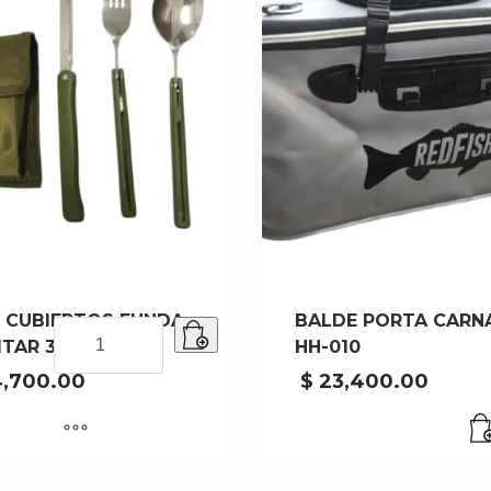
 CUBIERTOS FUNDA
BALDE PORTA CARN
SET
ITAR 3350C
HH-010
CUBIERTOS
FUNDA
,700.00
$
23,400.00
MILITAR
3350C
cantidad