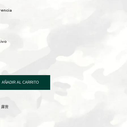
rencia
ivo
AÑADIR AL CARRITO
G 露营