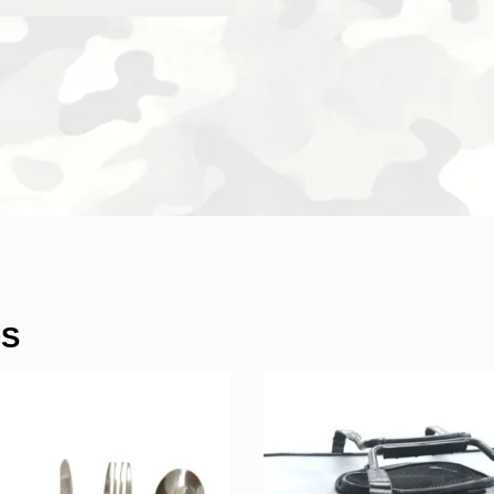
ALMOHADA
cantidad
OS