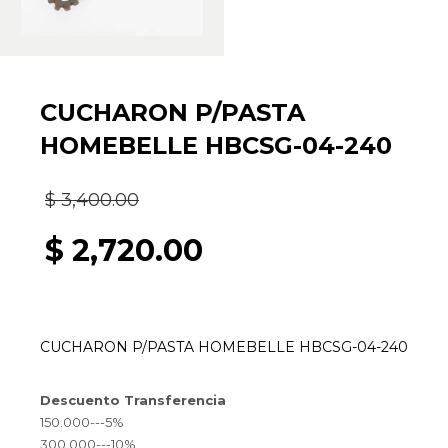
CUCHARON P/PASTA
HOMEBELLE HBCSG-04-240
El
$
3,400.00
precio
$
2,720.00
original
El
era:
precio
CUCHARON P/PASTA HOMEBELLE HBCSG-04-240
$ 3,400.00.
actual
Descuento Transferencia
es:
150.000---5%
300.000---10%