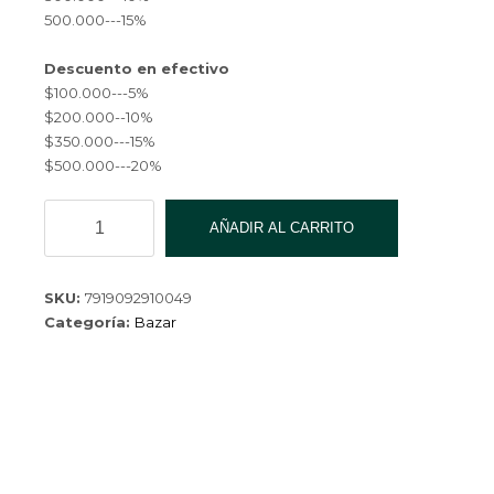
$ 2,720.00.
500.000---15%
Descuento en efectivo
$100.000---5%
$200.000--10%
$350.000---15%
$500.000---20%
CUCHARON
AÑADIR AL CARRITO
P/PASTA
HOMEBELLE
HBCSG-
SKU:
7919092910049
04-
Categoría:
Bazar
240
cantidad