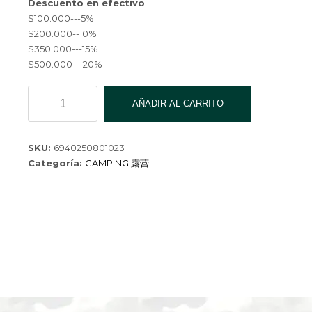
Descuento en efectivo
$100.000---5%
$200.000--10%
$350.000---15%
$500.000---20%
CUERDA
AÑADIR AL CARRITO
ESTATICA
8MM-
20M
SKU:
6940250801023
JLS-
Categoría:
CAMPING 露营
02
cantidad