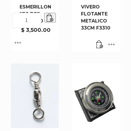
ESMERILLON
VIVERO
X50 PCS
FLOTANTE
ESMERILLON
1001-7-50
METALICO
X50
33CM F3310
PCS
$
3,500.00
1001-
7-
50
cantidad