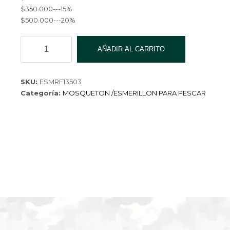
$350.000---15%
$500.000---20%
ESMERILLON
AÑADIR AL CARRITO
X50
PCS
1001-
SKU:
ESMRF13503
3-
Categoría:
MOSQUETON /ESMERILLON PARA PESCAR
50
cantidad