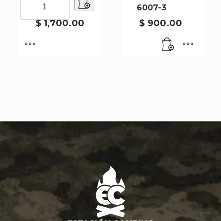
2017-6
6007-3
X10PCS
2017-
$
1,700.00
$
900.00
6
cantidad