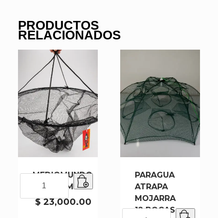
PRODUCTOS
RELACIONADOS
MEDIOMUNDO
PARAGUA
MEDIOMUNDO
N75 75CM
ATRAPA
N75
MOJARRA
75CM
$
23,000.00
12 BOCAS
cantidad
PARAGUA