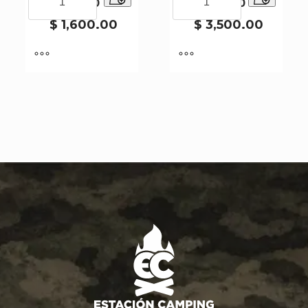
1001-2-10
1001-7-50
X10
X50
PCS
PCS
$
1,600.00
$
3,500.00
1001-
1001-
2-
7-
10
50
cantidad
cantidad