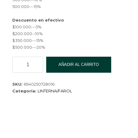
500.000---15%
Descuento en efectivo
$100.000---5%
$200.000--10%
$350.000---15%
$500.000---20%
FAROL
AÑADIR AL CARRITO
CON
VENTILADOR
SOLAR
SKU:
6940250728016
USB
Categoría:
LINTERNA/FAROL
MD-
F01-
60
cantidad