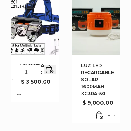
MOVIMIENTO
Y
LUZ
ROJO
(689-
1)
cantidad
LINTERNA
LUZ LED
LINTERNA
X501-240
RECARGABLE
X501-
SOLAR
240
$
3,500.00
1600MAH
cantidad
XC30A-50
$
9,000.00