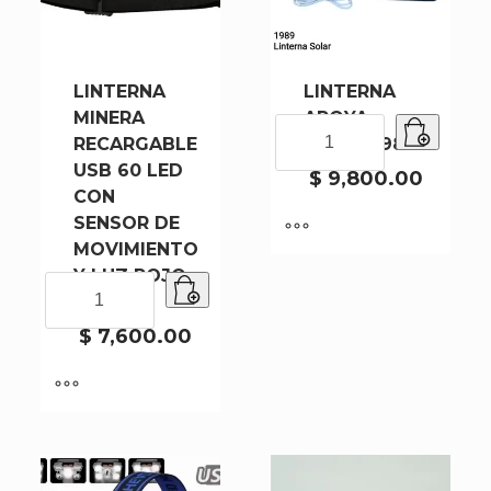
LINTERNA
LINTERNA
MINERA
APOYA
LINTERNA
RECARGABLE
SOLAR 1989
APOYA
USB 60 LED
SOLAR
$
9,800.00
CON
1989
SENSOR DE
cantidad
MOVIMIENTO
Y LUZ ROJO
LINTERNA
(689-1)
MINERA
RECARGABLE
$
7,600.00
USB
60
LED
CON
SENSOR
DE