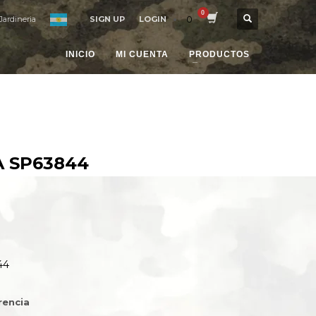
0
Jardineria
SIGN UP
LOGIN
INICIO
MI CUENTA
PRODUCTOS
 SP63844
44
rencia