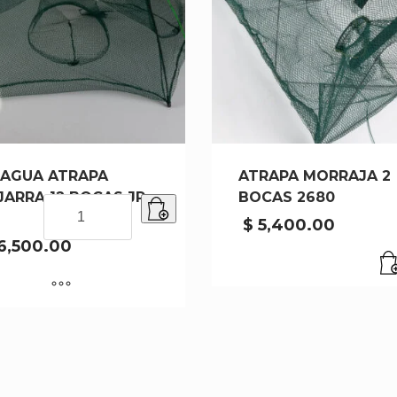
AGUA ATRAPA
ATRAPA MORRAJA 2
ARRA 12 BOCAS JP-
BOCAS 2680
PARAGUA
ATRAPA
$
5,400.00
MOJARRA
6,500.00
12
BOCAS
JP-
12
cantidad