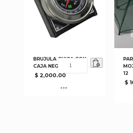
BRUJULA CHICA CON
PAR
BRUJULA
CAJA NEGRA
MOJ
CHICA
12
CON
$
2,000.00
CAJA
$
1
NEGRA
cantidad