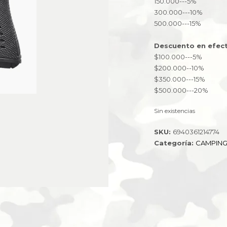
150.000---5%
300.000---10%
500.000---15%
Descuento en efect
$100.000---5%
$200.000--10%
$350.000---15%
$500.000---20%
Sin existencias
SKU:
6940361214774
Categoría:
CAMPIN