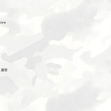
ivo
G 露营