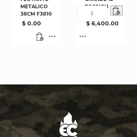
METALICO
DIVISION
CAJA
38CM F3810
8X12CM
GRANDE
12
$
0.00
$
6,400.00
DIVISION
8X12CM
cantidad