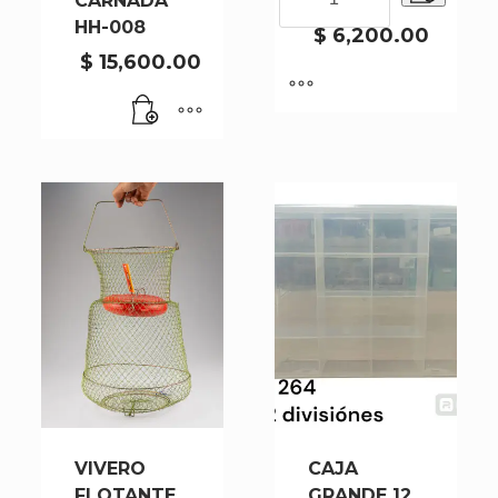
CARNADA
BW-588
PARA
HH-008
GORRO
$
6,200.00
BW-
$
15,600.00
588
cantidad
VIVERO
CAJA
FLOTANTE
GRANDE 12