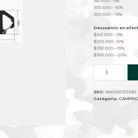
150.000---5%
300.000---10%
500.000---15%
Descuento en efect
$100.000---5%
$200.000--10%
$350.000---15%
$500.000---20%
HERRAMIENTO
SR-
08-
1000
SKU:
6940250313083
cantidad
Categoría:
CAMPIN