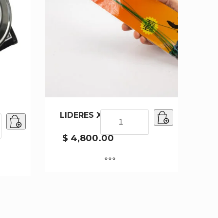
LIDERES X10 PCS
LIDERES
X10
PCS
$
4,800.00
cantidad