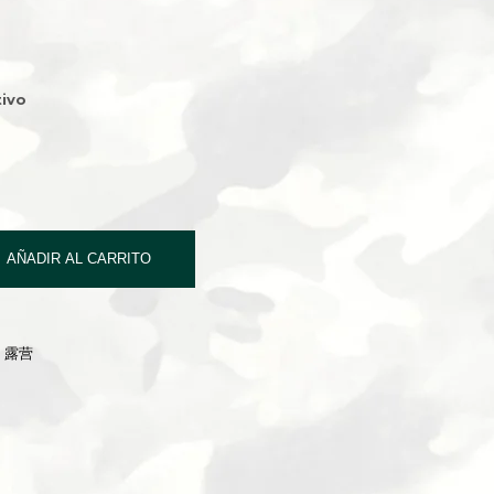
ivo
AÑADIR AL CARRITO
G 露营