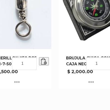
ERILLON X50 PCS
BRUJULA CHICA CON
ESMERILLON
BRUJULA
1-7-50
CAJA NEGRA
X50
CHICA
PCS
CON
,500.00
$
2,000.00
1001-
CAJA
7-
NEGRA
50
cantidad
cantidad