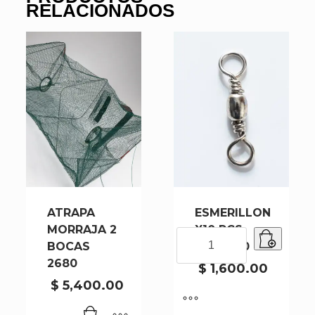
RELACIONADOS
ATRAPA
ESMERILLON
MORRAJA 2
X10 PCS
ESMERILLON
BOCAS
1001-2-10
X10
2680
PCS
$
1,600.00
1001-
$
5,400.00
2-
10