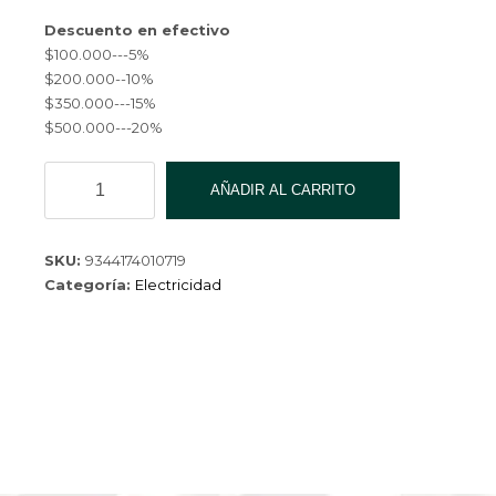
Descuento en efectivo
$100.000---5%
$200.000--10%
$350.000---15%
$500.000---20%
LAMPARA
AÑADIR AL CARRITO
LED
ALPHALED
7W
SKU:
9344174010719
FRIA
Categoría:
Electricidad
BULB-
7W-
6500K-
100
cantidad