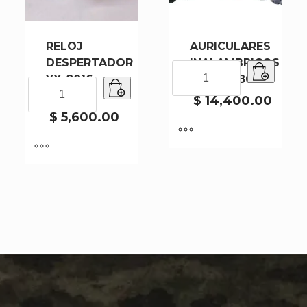
RELOJ
AURICULARES
DESPERTADOR
INALAMBRICOS
AURICULARES
YX-8016-
STN-28-80
INALAMBRICOS
RELOJ
100
STN-
DESPERTADOR
$
14,400.00
28-
YX-
$
5,600.00
80
8016-
cantidad
100
cantidad