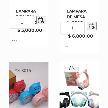
LAMPARA
LAMPARA
DE MESA
DE MESA
LAMPARA
373A-4-120
YL908C-
DE
LAMPARA
144
MESA
$
5,000.00
DE
373A-
MESA
$
6,800.00
4-
YL908C-
120
144
cantidad
cantidad