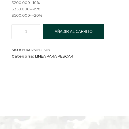
$200.000--10%
$350.000---15%
$500.000---20%
LINEA
AÑADIR AL CARRITO
KOREA
#8
YZL-
SKU:
6940250721307
BZG-
Categoría:
LINEA PARA PESCAR
9029-
240
cantidad