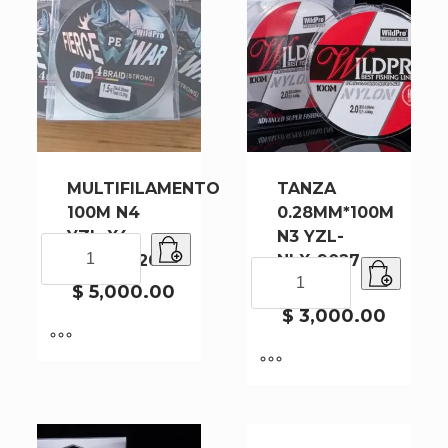
MULTIFILAMENTO
TANZA
100M N4
0.28MM*100M
YZL-X4-
N3 YZL-
MULTIFILAMENTO
9234 – 320
NLX-9027 –
100M
TANZA
320
N4
$
5,000.00
0.28MM*100M
YZL-
N3
$
3,000.00
X4-
YZL-
9234
NLX-
-
9027
320
-
cantidad
320
cantidad