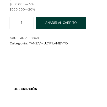
$350.000---15%
$500.000---20%
TANZA
AÑADIR AL CARRITO
Nylon
Premium
0.40MM
SKU:
TANRF30040
NT1030
Categoría:
TANZA/MULTIFILAMENTO
cantidad
DESCRIPCIÓN