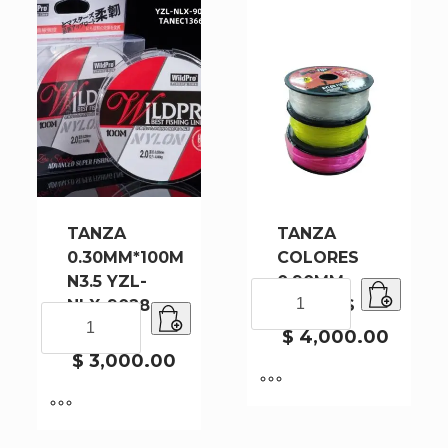
TANZA
TANZA
0.30MM*100M
COLORES
N3.5 YZL-
0.90MM
TANZA
NLX-9028 –
X100MTS
COLORES
TANZA
320
0.90MM
0.30MM*100M
$
4,000.00
X100MTS
N3.5
$
3,000.00
cantidad
YZL-
NLX-
9028
-