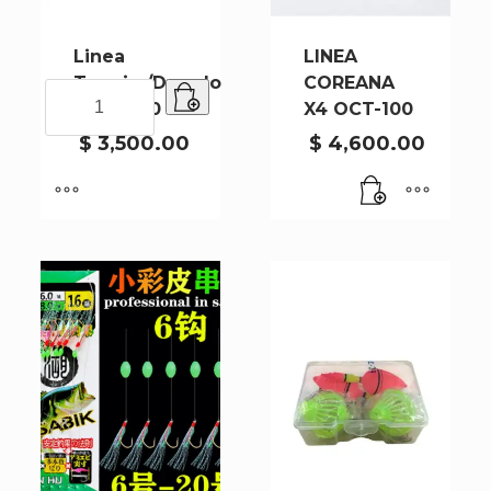
Linea
LINEA
Tararira/Dorado
COREANA
Linea
TD07 6/0
X4 OCT-100
Tararira/Dorado
TD07
$
3,500.00
$
4,600.00
6/0
cantidad