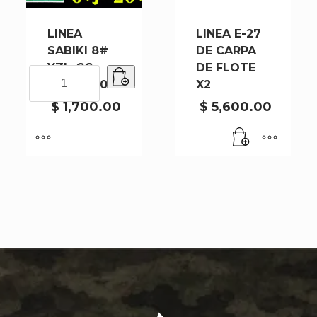
LINEA
LINEA E-27
SABIKI 8#
DE CARPA
YZL-CG-
DE FLOTE
LINEA
9069-480
X2
SABIKI
8#
$
1,700.00
$
5,600.00
YZL-
CG-
9069-
480
cantidad