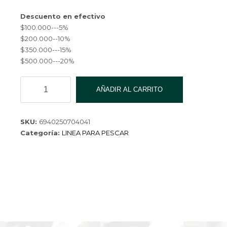
Descuento en efectivo
$100.000---5%
$200.000--10%
$350.000---15%
$500.000---20%
LINEA
AÑADIR AL CARRITO
YZL-
TP-
9176-
SKU:
6940250704041
200
Categoría:
LINEA PARA PESCAR
cantidad