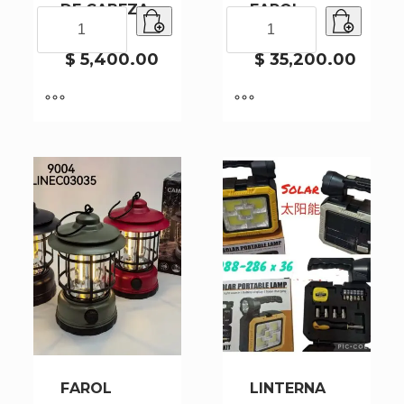
DE CABEZA
FAROL
LINTERNA
LINTERNA
SQ-872
241300
DE
FAROL
CABEZA
241300
$
5,400.00
$
35,200.00
SQ-
cantidad
872
cantidad
FAROL
LINTERNA