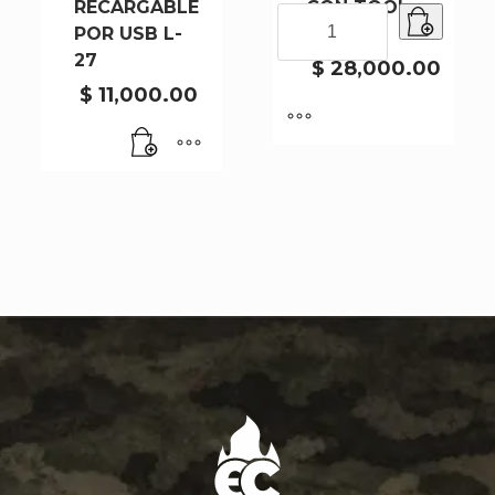
RECARGABLE
CON TOOL
LINTERNA
POR USB L-
1988
CON
27
TOOL
$
28,000.00
1988
$
11,000.00
cantidad